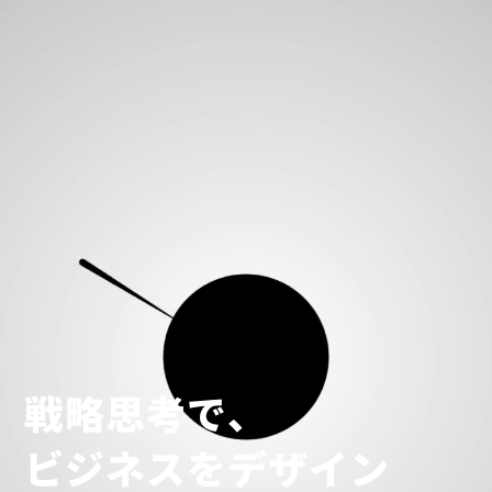
戦
略
思
考
で
、
ビ
ジ
ネ
ス
を
デ
ザ
イ
ン